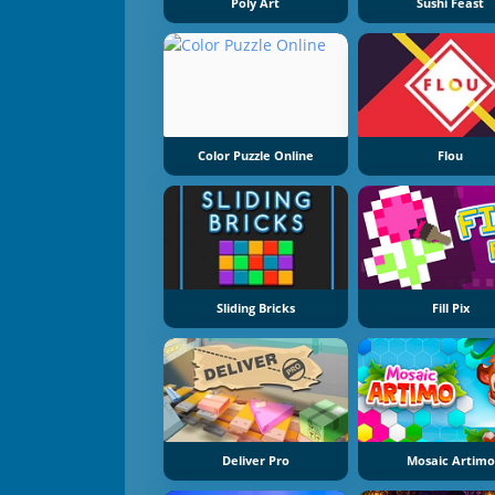
Poly Art
Sushi Feast
Color Puzzle Online
Flou
Sliding Bricks
Fill Pix
Deliver Pro
Mosaic Artimo