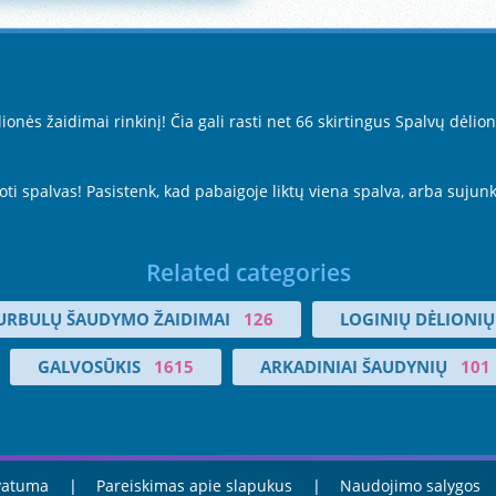
nės žaidimai rinkinį! Čia gali rasti net 66 skirtingus Spalvų dėlio
doti spalvas! Pasistenk, kad pabaigoje liktų viena spalva, arba sujun
Related categories
URBULŲ ŠAUDYMO ŽAIDIMAI
126
LOGINIŲ DĖLIONIŲ
GALVOSŪKIS
1615
ARKADINIAI ŠAUDYNIŲ
101
ivatuma
Pareiskimas apie slapukus
Naudojimo salygos