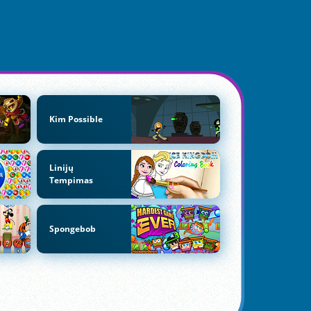
Kim Possible
Linijų
Tempimas
Spongebob