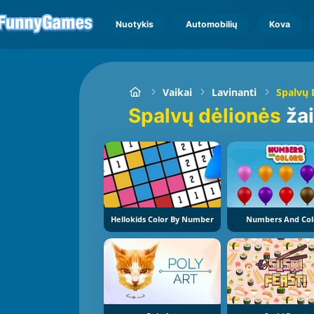
Nuotykis
Automobilių
Kova
Vaikai
Lavinanti
Spalvų 
Spalvų dėlionės
ža
Hellokids Color By Number
Numbers And Col