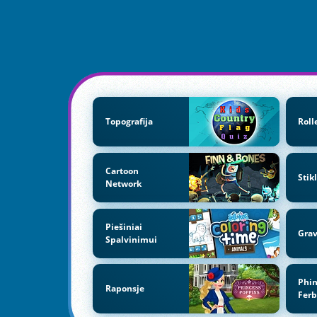
Topografija
Roll
Cartoon
Stik
Network
Piešiniai
Grav
Spalvinimui
Phi
Raponsje
Fer