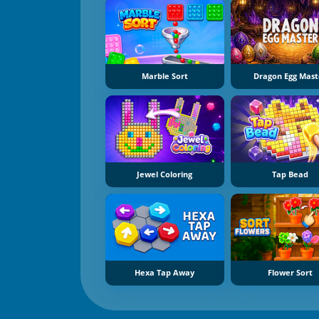
Marble Sort
Dragon Egg Mast
Jewel Coloring
Tap Bead
Hexa Tap Away
Flower Sort