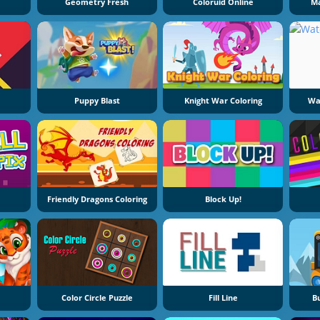
Geometry Fresh
Coloruid Online
Ma
Puppy Blast
Knight War Coloring
Wa
Friendly Dragons Coloring
Block Up!
Color Circle Puzzle
Fill Line
B