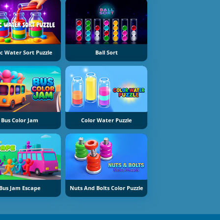
c Water Sort Puzzle
Ball Sort
Bus Color Jam
Color Water Puzzle
Bus Jam Escape
Nuts And Bolts Color Puzzle