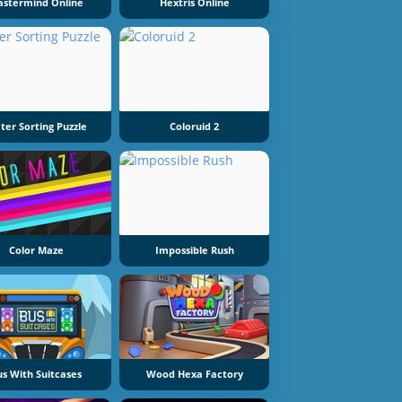
stermind Online
Hextris Online
ter Sorting Puzzle
Coloruid 2
Color Maze
Impossible Rush
us With Suitcases
Wood Hexa Factory