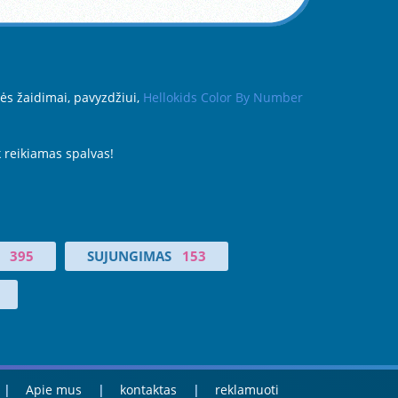
nės žaidimai, pavyzdžiui,
Hellokids Color By Number
k reikiamas spalvas!
395
SUJUNGIMAS
153
Apie mus
kontaktas
reklamuoti