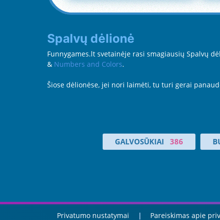
Spalvų dėlionė
Funnygames.lt svetainėje rasi smagiausių Spalvų dėlio
&
Numbers and Colors
.
Šiose dėlionėse, jei nori laimėti, tu turi gerai panau
GALVOSŪKIAI
386
B
Privatumo nustatymai
Pareiskimas apie pr