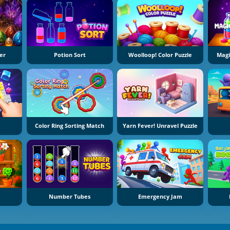
er
Potion Sort
Woolloop! Color Puzzle
Magi
Color Ring Sorting Match
Yarn Fever! Unravel Puzzle
Number Tubes
Emergency Jam