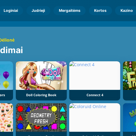
Loginiai
Judrieji
Mergaitėms
Kortos
Kazino
Dėlionė
idimai
ors
Doll Coloring Book
Connect 4