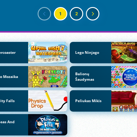
1
2
ercoaster
Lego Ninjago
Balionų
lo Mozaika
Šaudymas
ity Falls
Peliukas Mikis
neas And
b