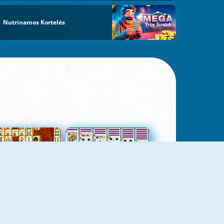
Nutrinamos Kortelės
jungtas Mahjong
Kortų Pasjansas