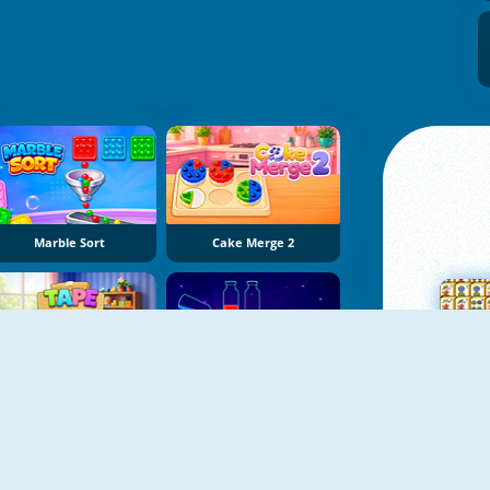
Marble Sort
Cake Merge 2
Tape Sort 3D
Potion Sort
Su