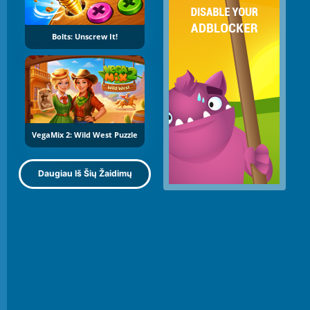
Bolts: Unscrew It!
VegaMix 2: Wild West Puzzle
Daugiau Iš Šių Žaidimų