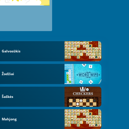
Galvosūkis
Žodžiai
Šaškės
Mahjong