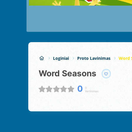
Loginiai
Proto Lavinimas
Word 
Word Seasons
0
0
Vertinimas: