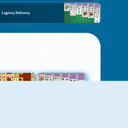
Loginių Dėlionių
jungtas Mahjong
Kortų Pasjansas