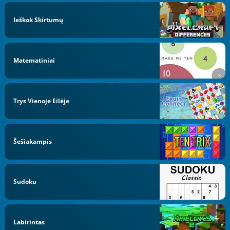
Ieškok Skirtumų
Matematiniai
Trys Vienoje Eilėje
Šešiakampis
Sudoku
Labirintas