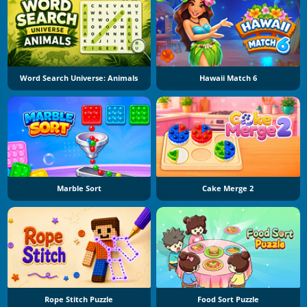
Word Search Universe: Animals
Hawaii Match 6
Marble Sort
Cake Merge 2
Rope Stitch Puzzle
Food Sort Puzzle