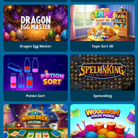
Dragon Egg Master
Tape Sort 3D
Potion Sort
SpelunKing