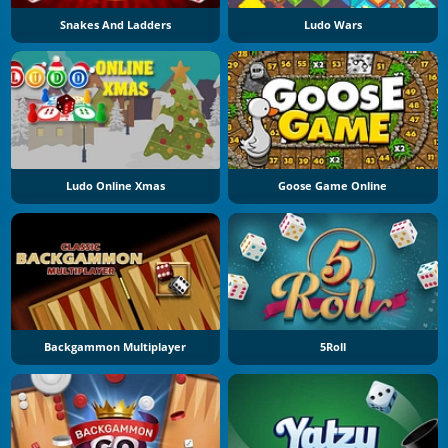
Snakes And Ladders
Ludo Wars
Ludo Online Xmas
Goose Game Online
Backgammon Multiplayer
5Roll