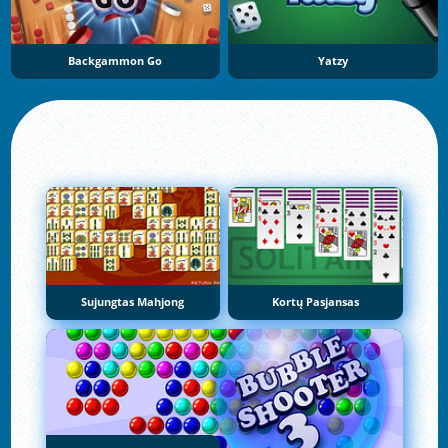
Backgammon Go
Yatzy
Sujungtas Mahjong
Kortų Pasjansas