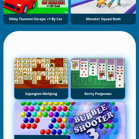
Obby Tsunami Escape +1 By Car
Monster Squad Rush
Sujungtas Mahjong
Kortų Pasjansas