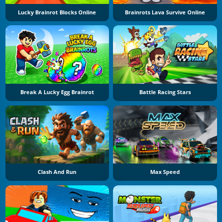
Lucky Brainrot Blocks Online
Brainrots Lava Survive Online
Break A Lucky Egg Brainrot
Battle Racing Stars
Clash And Run
Max Speed