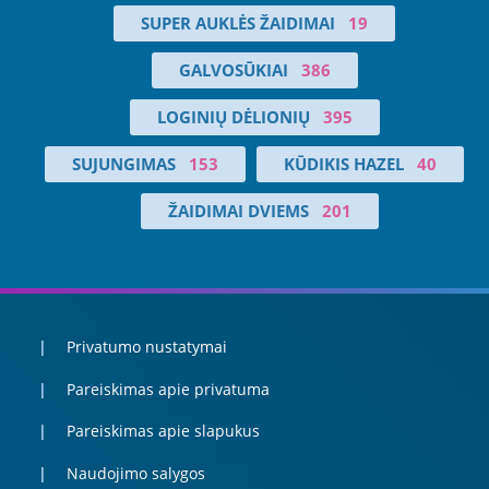
SUPER AUKLĖS ŽAIDIMAI
19
GALVOSŪKIAI
386
LOGINIŲ DĖLIONIŲ
395
SUJUNGIMAS
153
KŪDIKIS HAZEL
40
ŽAIDIMAI DVIEMS
201
Privatumo nustatymai
Pareiskimas apie privatuma
Pareiskimas apie slapukus
Naudojimo salygos