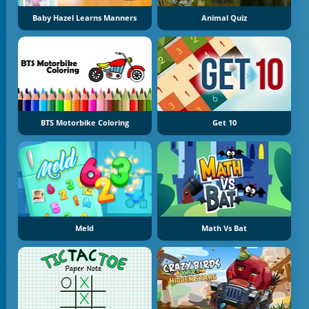
Baby Hazel Learns Manners
Animal Quiz
BTS Motorbike Coloring
Get 10
Meld
Math Vs Bat