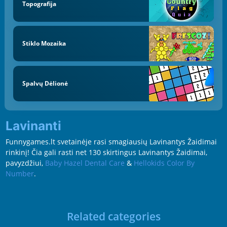
Topografija
Stiklo Mozaika
Spalvų Dėlionė
Lavinanti
Funnygames.lt svetainėje rasi smagiausių Lavinantys Žaidimai
rinkinį! Čia gali rasti net 130 skirtingus Lavinantys Žaidimai,
pavyzdžiui,
Baby Hazel Dental Care
&
Hellokids Color By
Number
.
Related categories