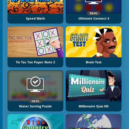
TIK PC
Speed Math
Ultimate Connect 4
Tic Tac Toe Paper Note 2
Brain Test
TIK PC
Water Sorting Puzzle
Millionaire Quiz HD