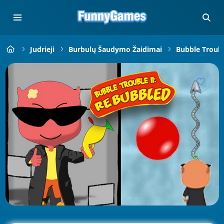
Judrieji
Burbulų Šaudymo Žaidimai
Bubble Troub