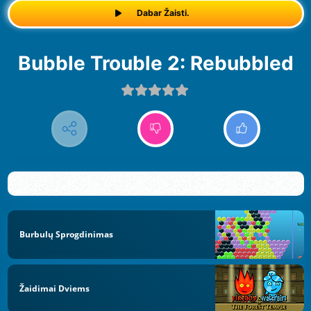
Dabar Žaisti.
Bubble Trouble 2: Rebubbled
Burbulų Sprogdinimas
Žaidimai Dviems