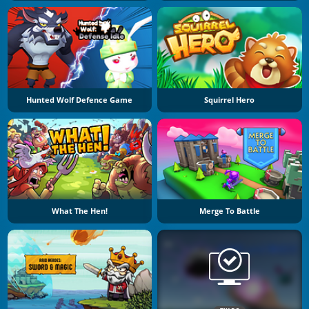
Hunted Wolf Defence Game
Squirrel Hero
What The Hen!
Merge To Battle