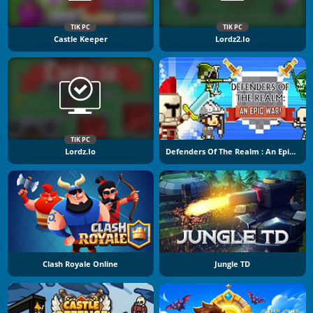
TIK PC
TIK PC
Castle Keeper
Lordz2.io
TIK PC
Lordz.io
Defenders Of The Realm : An Epic War !
Clash Royale Online
Jungle TD