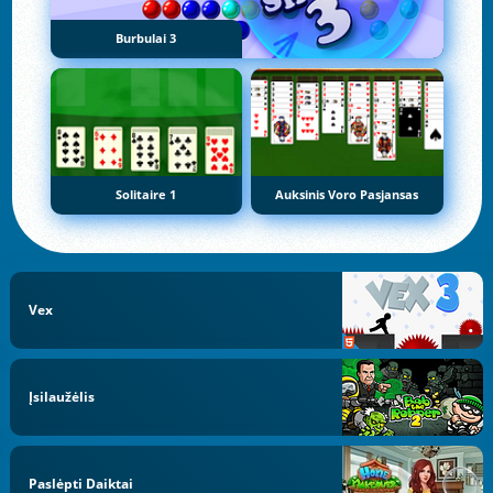
Burbulai 3
Solitaire 1
Auksinis Voro Pasjansas
Vex
Įsilaužėlis
Paslėpti Daiktai