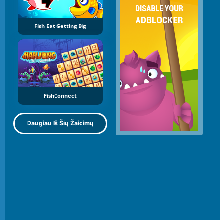
Fish Eat Getting Big
FishConnect
Daugiau Iš Šių Žaidimų