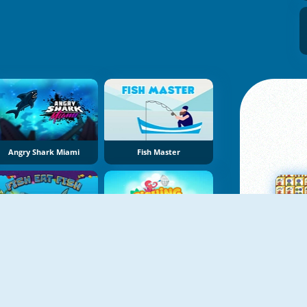
Angry Shark Miami
Fish Master
Žuvytė 2
Deep Sea Fishing
Su