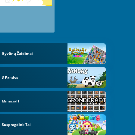
Gyvūnų Žaidimai
3 Pandos
Minecraft
Susprogdink Tai