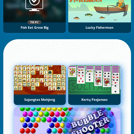
TIK PC
Fish Eat Grow Big
Lucky Fisherman
Sujungtas Mahjong
Kortų Pasjansas