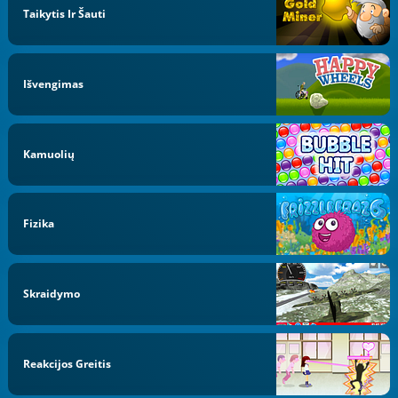
Taikytis Ir Šauti
Išvengimas
Kamuolių
Fizika
Skraidymo
Reakcijos Greitis