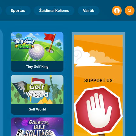
Sportas
Žaidimai Keliems
Vairāk
Tiny Golf King
Golf World