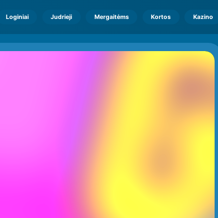
Loginiai
Judrieji
Mergaitėms
Kortos
Kazino