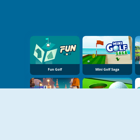
Fun Golf
Mini Golf Saga
Minigolf Tour
Billiard Golf