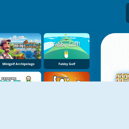
Minigolf Archipelago
Fabby Golf
Extreme Golf
Stick Golf
Su