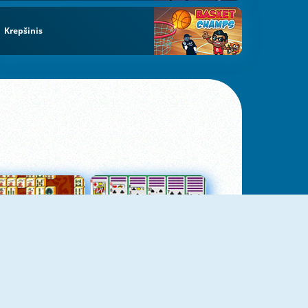
Krepšinis
jungtas Mahjong
Kortų Pasjansas