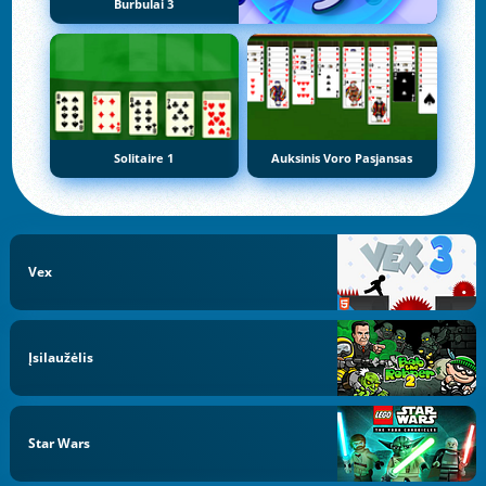
Burbulai 3
Solitaire 1
Auksinis Voro Pasjansas
Vex
Įsilaužėlis
Star Wars