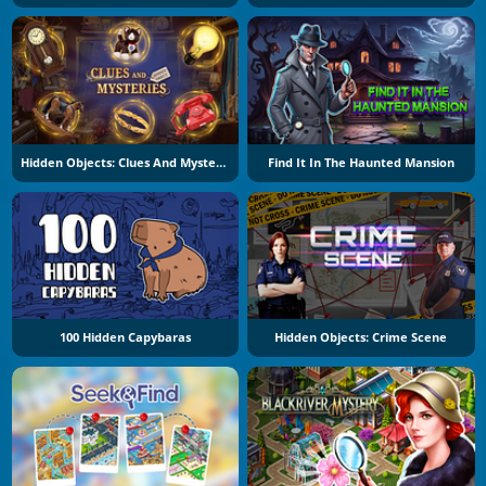
Hidden Objects: Clues And Mysteries
Find It In The Haunted Mansion
100 Hidden Capybaras
Hidden Objects: Crime Scene