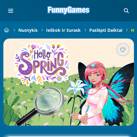
Nuotykis
Ieškok Ir Surask
Paslėpti Daiktai
Hi