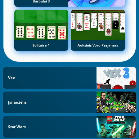
Burbulai 3
Solitaire 1
Auksinis Voro Pasjansas
Vex
Įsilaužėlis
Star Wars