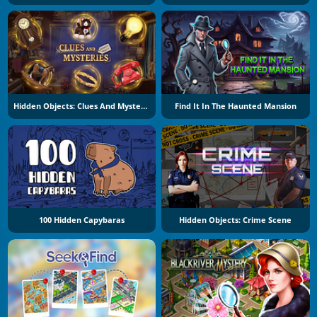
Hidden Objects: Clues And Mysteries
Find It In The Haunted Mansion
100 Hidden Capybaras
Hidden Objects: Crime Scene