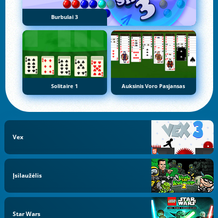
Burbulai 3
Solitaire 1
Auksinis Voro Pasjansas
Vex
Įsilaužėlis
Star Wars