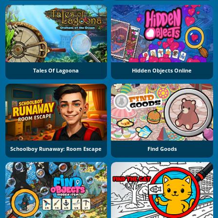
Tales Of Lagoona
Hidden Objects Online
Schoolboy Runaway: Room Escape
Find Goods