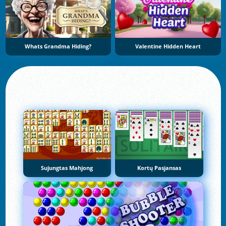
Whats Grandma Hiding?
Valentine Hidden Heart
Sujungtas Mahjong
Kortų Pasjansas