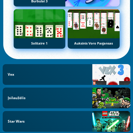
Burbulai 3
Solitaire 1
Auksinis Voro Pasjansas
Vex
Įsilaužėlis
Star Wars