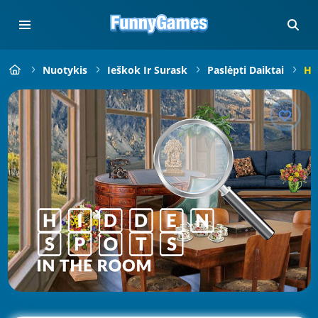
Nuotykis
Ieškok Ir Surask
Paslėpti Daiktai
Hi