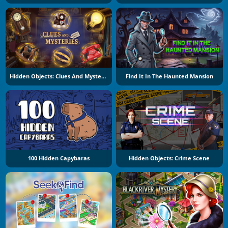
Hidden Objects: Clues And Mysteries
Find It In The Haunted Mansion
100 Hidden Capybaras
Hidden Objects: Crime Scene