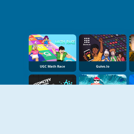
UGC Math Race
Guivo.io
Geometry Dash Open World
Tsunami Race