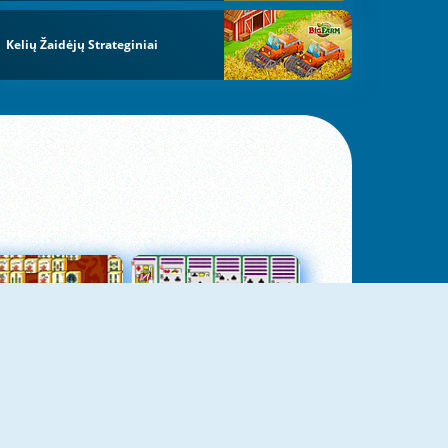
Kelių Žaidėjų Strateginiai
jungtas Mahjong
Kortų Pasjansas