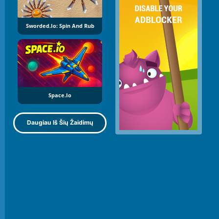
Sworded.io: Spin And Rub
Space.io
Daugiau Iš Šių Žaidimų