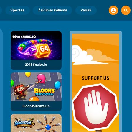
Sportas
Žaidimai Keliems
Vairāk
2048 Snake.io
BloonsSurvival.io