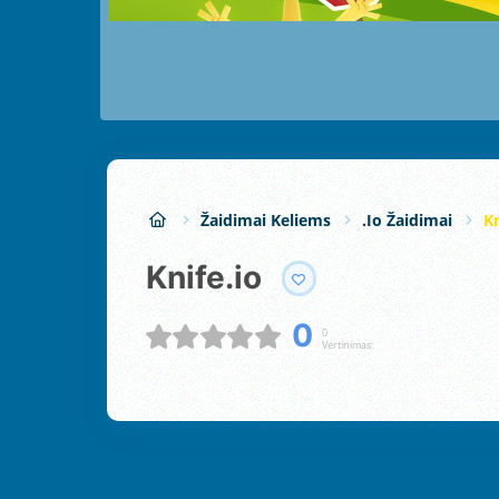
Žaidimai Keliems
.io Žaidimai
Kn
Knife.io
0
0
Vertinimas: