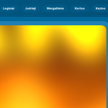
Loginiai
Judrieji
Mergaitėms
Kortos
Kazino