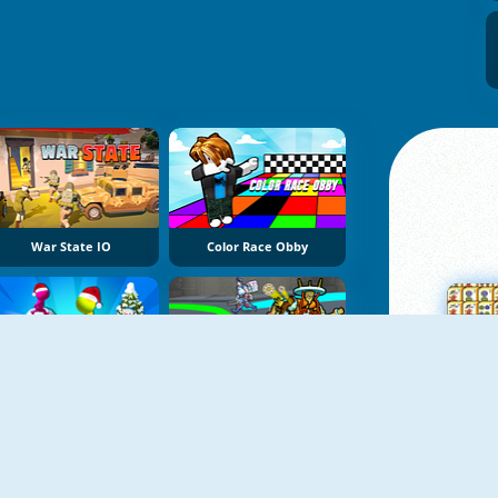
War State IO
Color Race Obby
Christmas Snowball Arena
Deadlock.io
Su