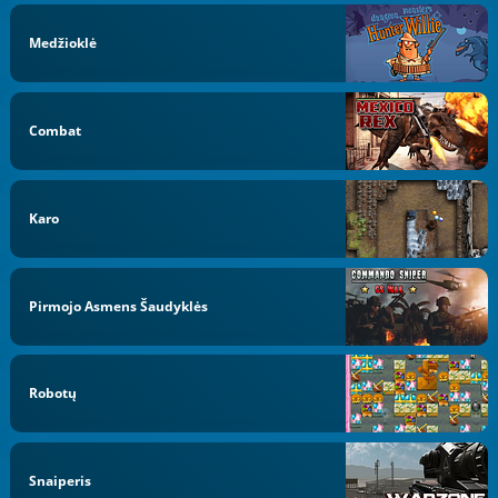
Medžioklė
Combat
Karo
Pirmojo Asmens Šaudyklės
Robotų
Snaiperis