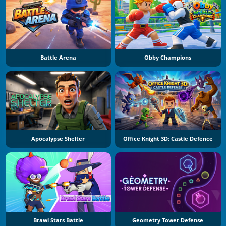
Battle Arena
Obby Champions
Apocalypse Shelter
Office Knight 3D: Castle Defence
Brawl Stars Battle
Geometry Tower Defense