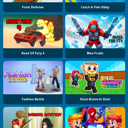
Frost Defense
Catch A Fish Obby
Road Of Fury 4
Blox Fruits
Fashion Battle
Steal Brainrot Duel