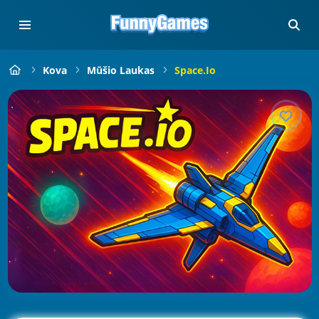
Kova
Mūšio Laukas
Space.io