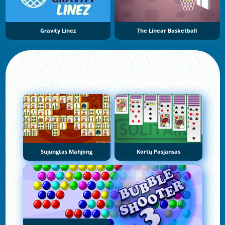
Gravity Linez
The Linear Basketball
Sujungtas Mahjong
Kortų Pasjansas