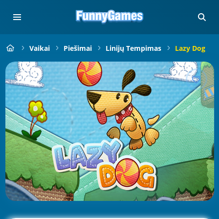
Vaikai
Piešimai
Linijų Tempimas
Lazy Dog