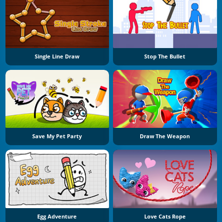
Single Line Draw
Stop The Bullet
Save My Pet Party
Draw The Weapon
Egg Adventure
Love Cats Rope