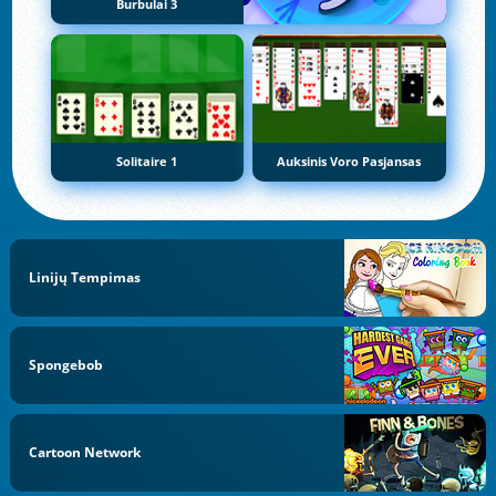
Burbulai 3
Solitaire 1
Auksinis Voro Pasjansas
Linijų Tempimas
Spongebob
Cartoon Network