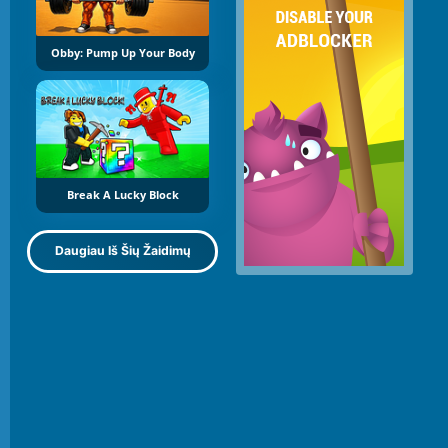
Obby: Pump Up Your Body
Break A Lucky Block
Daugiau Iš Šių Žaidimų