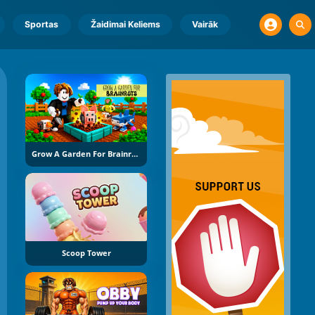
Sportas
Žaidimai Keliems
Vairāk
Grow A Garden For Brainrots
Scoop Tower