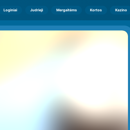
Loginiai
Judrieji
Mergaitėms
Kortos
Kazino