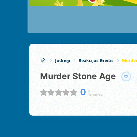
Judrieji
Reakcijos Greitis
Murder
Murder Stone Age
0
0
Vertinimas: