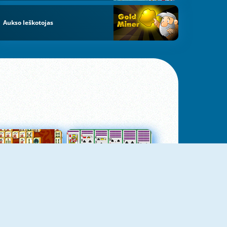
Aukso Ieškotojas
jungtas Mahjong
Kortų Pasjansas