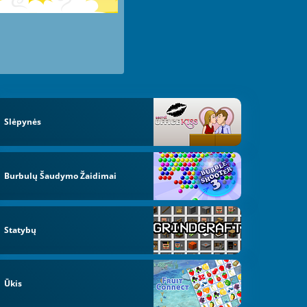
Slėpynės
Burbulų Šaudymo Žaidimai
Statybų
Ūkis