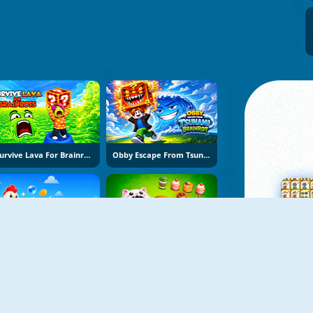
Survive Lava For Brainrots
Obby Escape From Tsunami Brainrot
Bubble Blasters
Hole Puzzle
Su