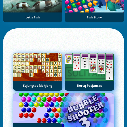
Let's Fish
Fish Story
Sujungtas Mahjong
Kortų Pasjansas