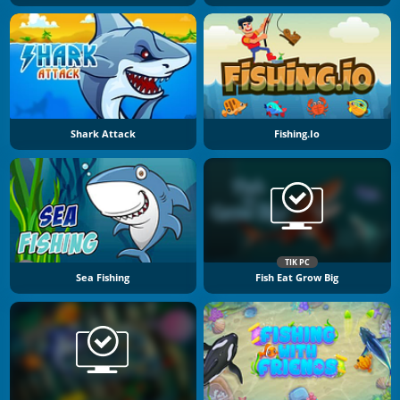
Shark Attack
Fishing.io
TIK PC
Sea Fishing
Fish Eat Grow Big