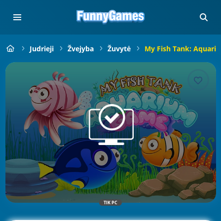
Judrieji
Žvejyba
Žuvytė
My Fish Tank: Aquar
TIK PC