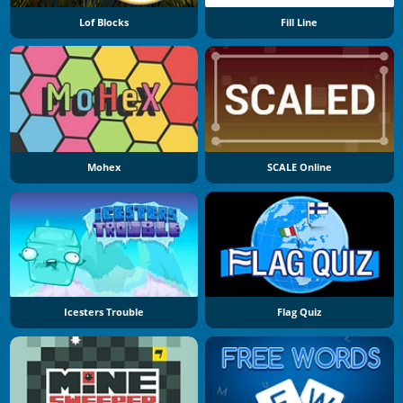
Lof Blocks
Fill Line
Mohex
SCALE Online
Icesters Trouble
Flag Quiz