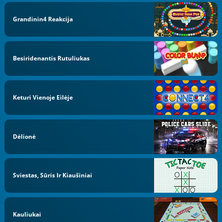
Grandinin4 Reakcija
Besiridenantis Rutuliukas
Keturi Vienoje Eilėje
Dėlionė
Sviestas, Sūris Ir Kiaušiniai
Kauliukai