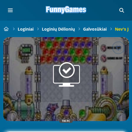
Loginiai
Loginių Dėlionių
Galvosūkiai
Nev's J
TIK PC