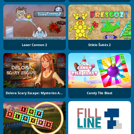
Laser Cannon 2
Stiklo Šukės 2
Delora Scary Escape: Mysteries Adventure
Candy Tile Blast