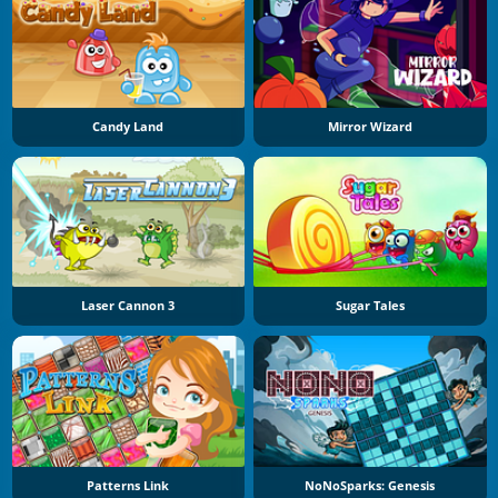
Candy Land
Mirror Wizard
Laser Cannon 3
Sugar Tales
Patterns Link
NoNoSparks: Genesis