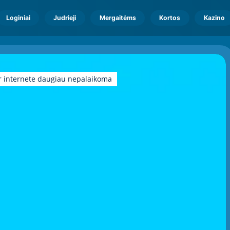
Loginiai
Judrieji
Mergaitėms
Kortos
Kazino
r internete daugiau nepalaikoma