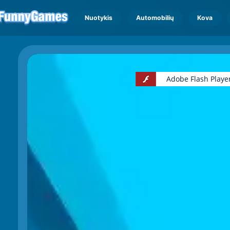
Nuotykis
Automobilių
Kova
Adobe Flash Playe