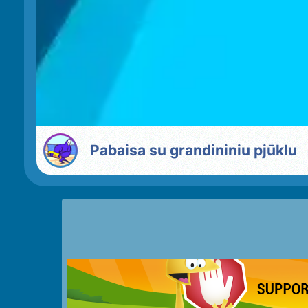
Pabaisa su grandininiu pjūklu