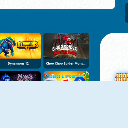
Dynamons 12
Choo Choo Spider Monster Train
Mage's Secret
Elemental Monsters: Merge And Evolution
Su