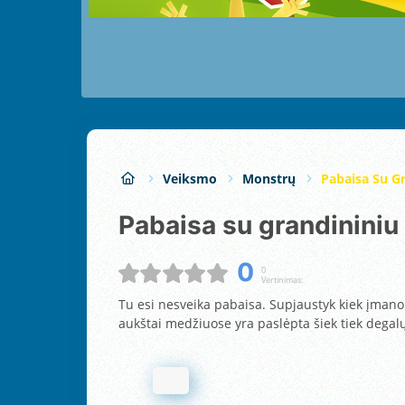
Veiksmo
Monstrų
Pabaisa Su Gr
Pabaisa su grandininiu
0
0
Vertinimas:
Tu esi nesveika pabaisa. Supjaustyk kiek įmano
aukštai medžiuose yra paslėpta šiek tiek degal