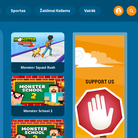
Sportas
Žaidimai Keliems
Vairāk
Monster Squad Rush
Monster School 2