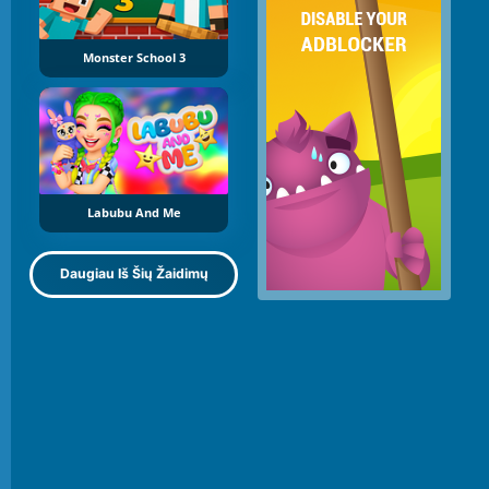
Monster School 3
Labubu And Me
Daugiau Iš Šių Žaidimų