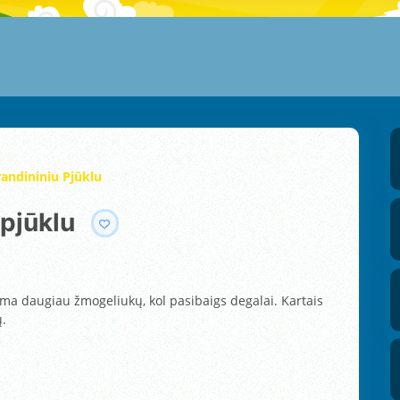
andininiu Pjūklu
 pjūklu
ma daugiau žmogeliukų, kol pasibaigs degalai. Kartais
ų.