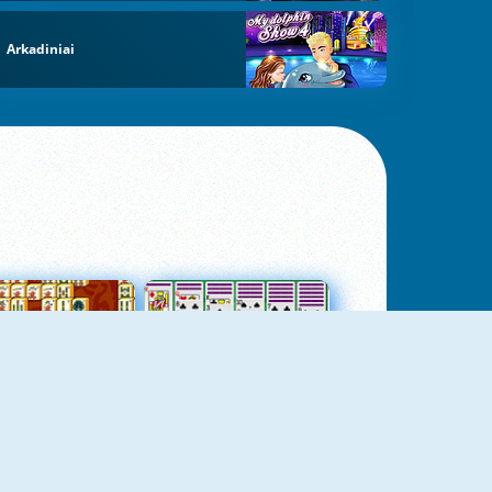
Arkadiniai
jungtas Mahjong
Kortų Pasjansas