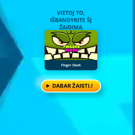
VIETOJ TO,
IŠBANDYKITE ŠĮ
ŽAIDIMĄ
Finger Slash
DABAR ŽAISTI.!