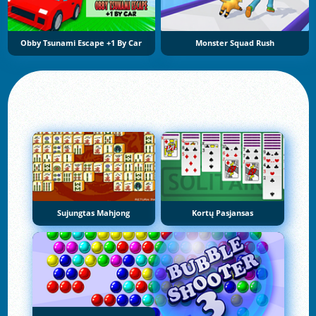
Obby Tsunami Escape +1 By Car
Monster Squad Rush
Sujungtas Mahjong
Kortų Pasjansas