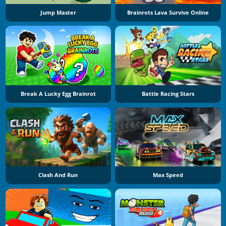
Jump Master
Brainrots Lava Survive Online
Break A Lucky Egg Brainrot
Battle Racing Stars
Clash And Run
Max Speed