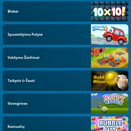
Blokai
Spustelėjimo Pelyte
Valdymo Žaidimai
Taikytis Ir Šauti
Išvengimas
Kamuolių