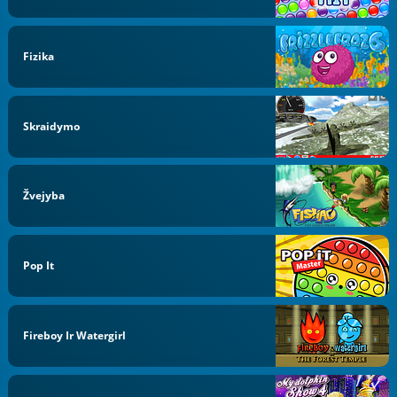
Fizika
Skraidymo
Žvejyba
Pop It
Fireboy Ir Watergirl