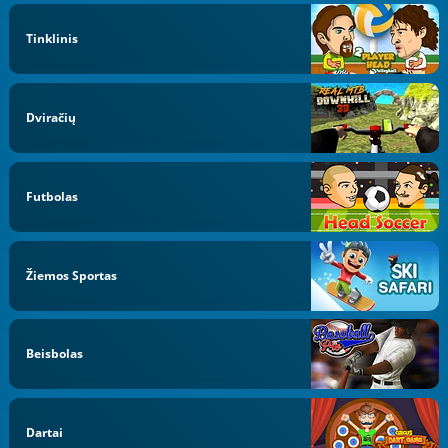
Tinklinis
Dviračių
Futbolas
Žiemos Sportas
Beisbolas
Dartai