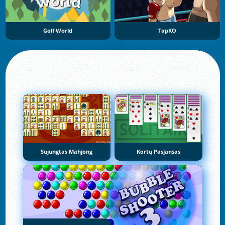
Golf World
TapKO
Sujungtas Mahjong
Kortų Pasjansas