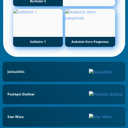
Burbulai 3
Solitaire 1
Auksinis Voro Pasjansas
Įsilaužėlis
Paslėpti Daiktai
Star Wars