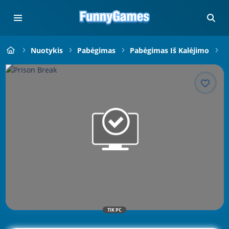
Nuotykis
Pabėgimas
Pabėgimas Iš Kalėjimo
P
TIK PC