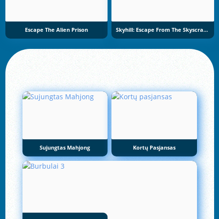
Escape The Alien Prison
Skyhill: Escape From The Skyscraper
Sujungtas Mahjong
Kortų Pasjansas