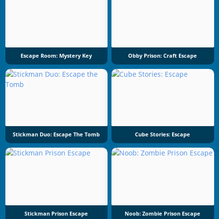
Escape Room: Mystery Key
Obby Prison: Craft Escape
Stickman Duo: Escape The Tomb
Cube Stories: Escape
Stickman Prison Escape
Noob: Zombie Prison Escape