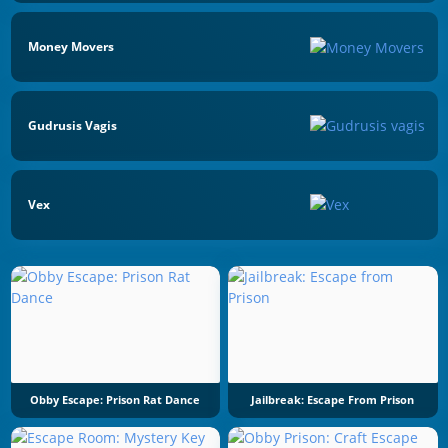
Money Movers
Gudrusis Vagis
Vex
Obby Escape: Prison Rat Dance
Jailbreak: Escape From Prison