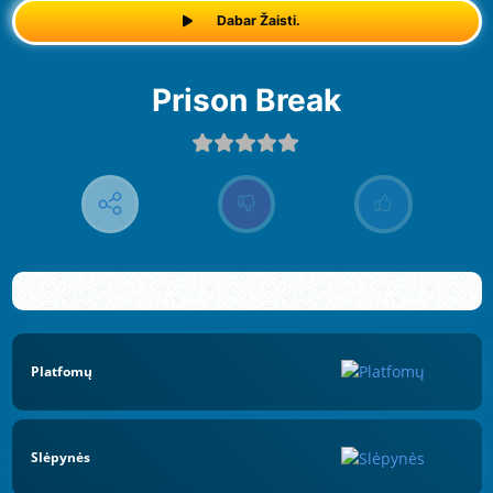
Dabar Žaisti.
Prison Break
Platfomų
Slėpynės