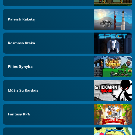
Paleisti Raketą
Kosmoso Ataka
Pilies Gynyba
Mūšis Su Kardais
Fantasy RPG