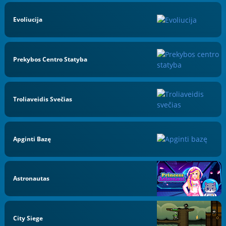
Evoliucija
Prekybos Centro Statyba
Troliaveidis Svečias
Apginti Bazę
Astronautas
City Siege