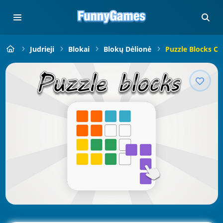
Judrieji
Blokai
Blokų Dėlionė
Puzzle Blocks Co