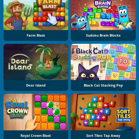
Farm Blast
Sudoku Brain Blocks
Dear Island
Black Cat Stacking Pop
Royal Crown Blast
Sort Tiles: Tap Away