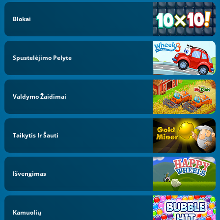
Blokai
Spustelėjimo Pelyte
Valdymo Žaidimai
Taikytis Ir Šauti
Išvengimas
Kamuolių