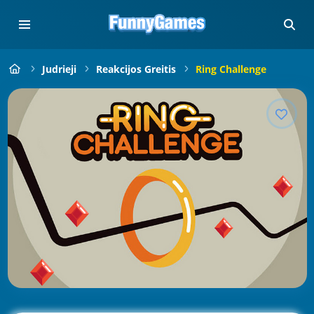
Judrieji
Reakcijos Greitis
Ring Challenge