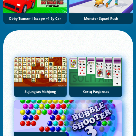
Obby Tsunami Escape +1 By Car
Monster Squad Rush
Sujungtas Mahjong
Kortų Pasjansas