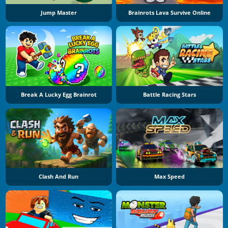
Jump Master
Brainrots Lava Survive Online
Break A Lucky Egg Brainrot
Battle Racing Stars
Clash And Run
Max Speed