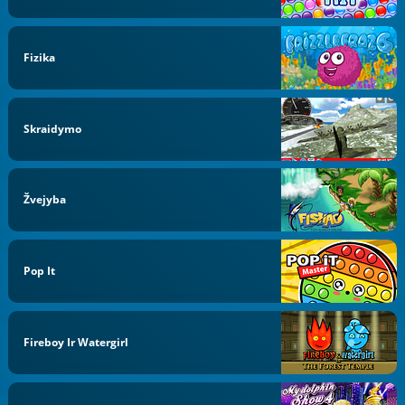
Fizika
Skraidymo
Žvejyba
Pop It
Fireboy Ir Watergirl