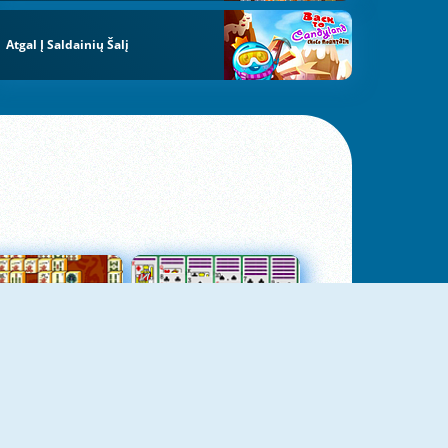
Atgal Į Saldainių Šalį
jungtas Mahjong
Kortų Pasjansas