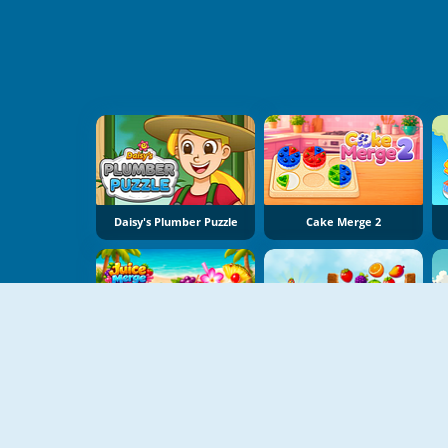
Daisy's Plumber Puzzle
Cake Merge 2
Juice Merge
Fruit Match