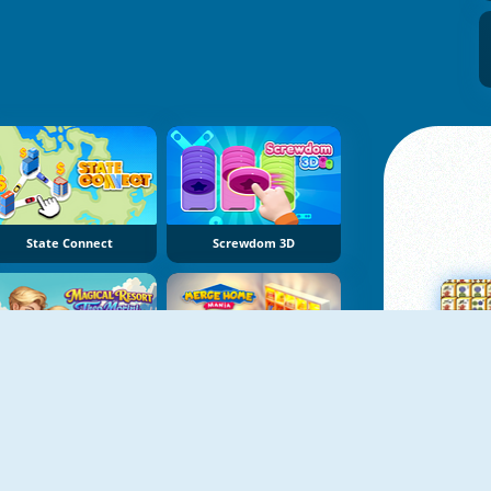
State Connect
Screwdom 3D
Theo Morini's Magical Resort
Merge Home Mania
Su