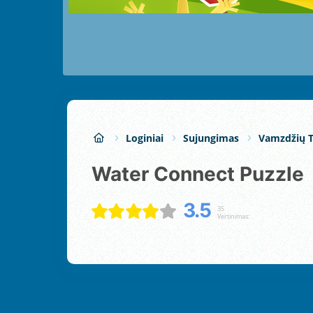
Loginiai
Sujungimas
Vamzdžių T
Water Connect Puzzle
3.5
35
Vertinimas: