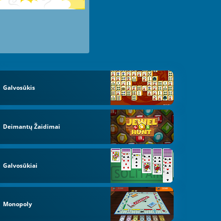
Galvosūkis
Deimantų Žaidimai
Galvosūkiai
Monopoly