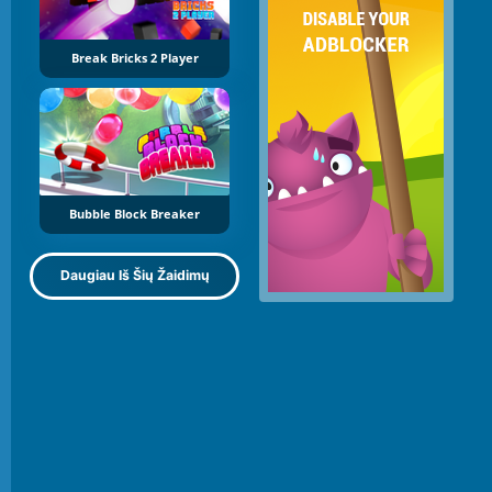
Break Bricks 2 Player
Bubble Block Breaker
Daugiau Iš Šių Žaidimų