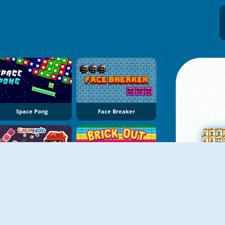
Space Pong
Face Breaker
LavaNoid
Brick Out HD
Su