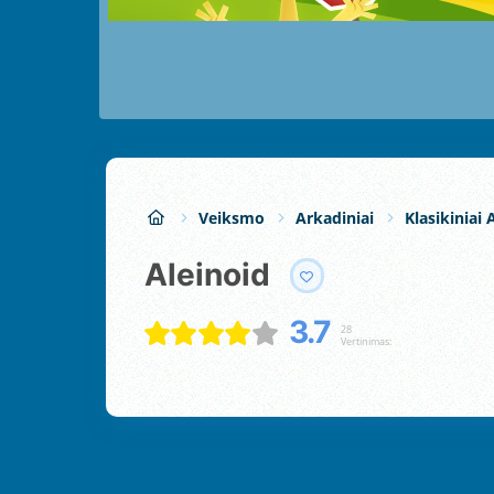
Veiksmo
Arkadiniai
Klasikiniai 
Aleinoid
3.7
28
Vertinimas: