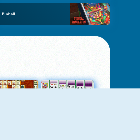
Pinball
jungtas Mahjong
Kortų Pasjansas