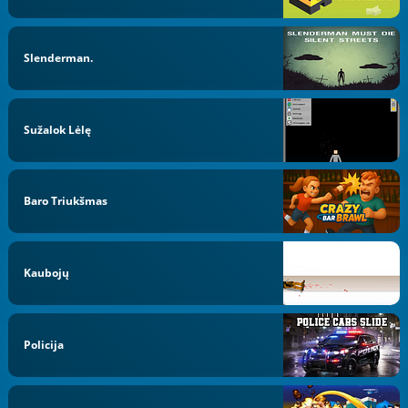
Slenderman.
Sužalok Lėlę
Baro Triukšmas
Kaubojų
Policija