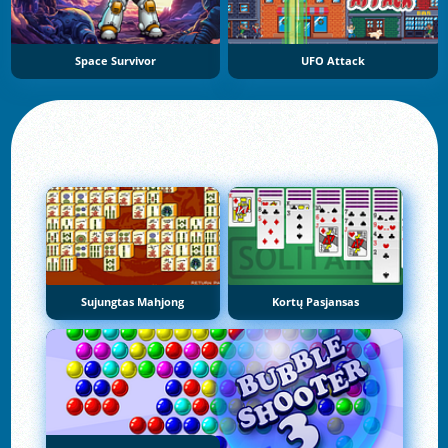
Space Survivor
UFO Attack
Sujungtas Mahjong
Kortų Pasjansas