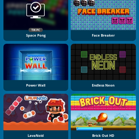
TIK PC
Space Pong
Face Breaker
Power Wall
Endless Neon
LavaNoid
Brick Out HD