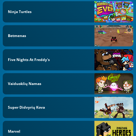
Ninja Turtles
Betmenas
Five Nights At Freddy's
Vaiduoklių Namas
Super Didvyrių Kova
Marvel