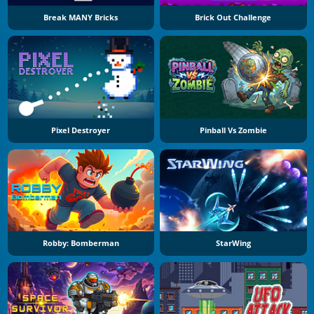
Break MANY Bricks
Brick Out Challenge
Pixel Destroyer
Pinball Vs Zombie
Robby: Bomberman
StarWing