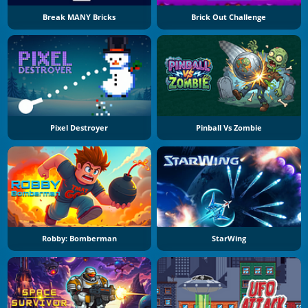
Break MANY Bricks
Brick Out Challenge
Pixel Destroyer
Pinball Vs Zombie
Robby: Bomberman
StarWing