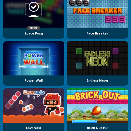
TIK PC
Space Pong
Face Breaker
Power Wall
Endless Neon
LavaNoid
Brick Out HD