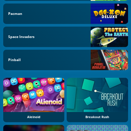
Pacman
Space Invaders
Pinball
Aleinoid
Breakout Rush