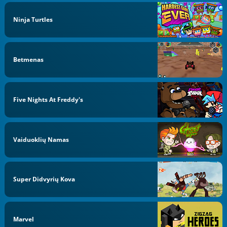
Ninja Turtles
Betmenas
Five Nights At Freddy's
Vaiduoklių Namas
Super Didvyrių Kova
Marvel