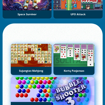
Space Survivor
UFO Attack
Sujungtas Mahjong
Kortų Pasjansas