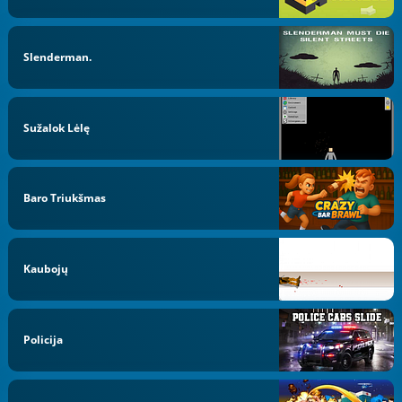
Slenderman.
Sužalok Lėlę
Baro Triukšmas
Kaubojų
Policija