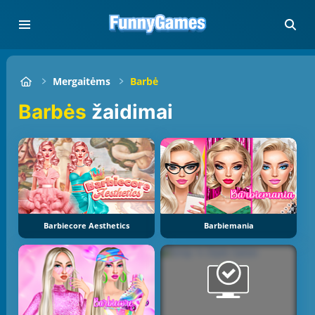
Mergaitėms
Barbė
Barbės
žaidimai
Barbiecore Aesthetics
Barbiemania