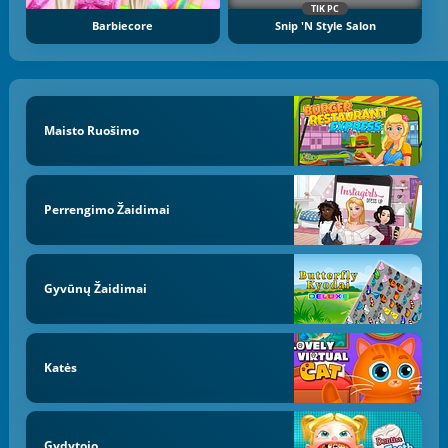
TIK PC
Barbiecore
Snip 'n Style Salon
Maisto Ruošimo
Perrengimo Žaidimai
Gyvūnų Žaidimai
Katės
Gydytojo