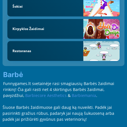
Šokiai
Kirpyklos Žaidimai
Restoranas
Barbė
Funnygames.lt svetainėje rasi smagiausių Barbės žaidimai
rinkinį! Čia gali rasti net 4 skirtingus Barbės žaidimai,
pavyzdžiui,
Barbiecore Aesthetics
&
Barbiemania
.
Šiuose Barbės žaidimuose gali daug ką nuveikti. Padėk jai
pasirinkti gražius rūbus, padaryk jai naują šukuoseną arba
padėk jai prižiūrėti gyvūnus pas veterinorių!