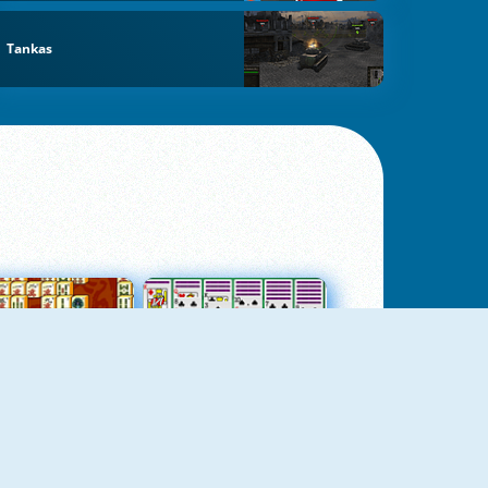
Tankas
jungtas Mahjong
Kortų Pasjansas