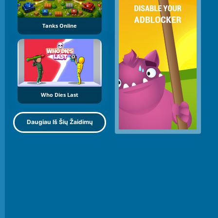
Tanks Online
Who Dies Last
Daugiau Iš Šių Žaidimų