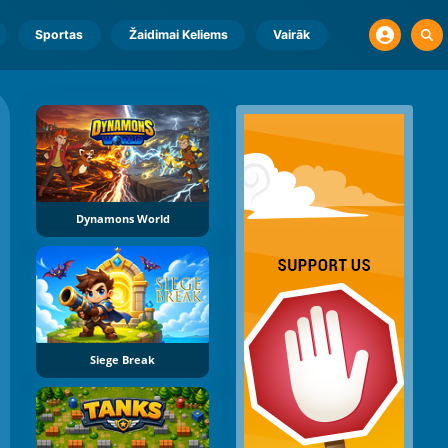
Sportas
Žaidimai Keliems
Vairāk
Dynamons World
Siege Break