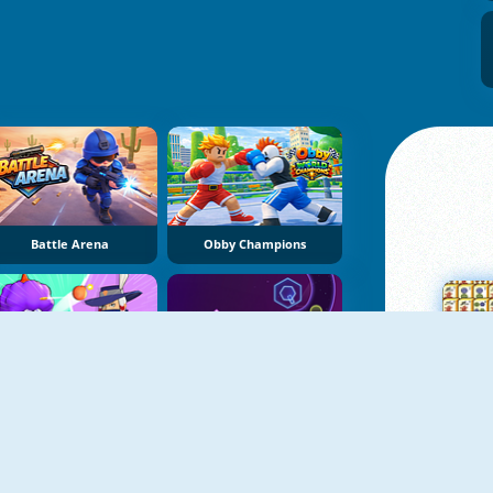
Battle Arena
Obby Champions
Brawl Stars Battle
Geometry Tower Defense
Su