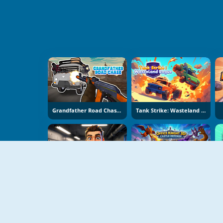
Grandfather Road Chase: Realistic Shooter
Tank Strike: Wasteland Rogue
Apocalypse Shelter
Office Knight 3D: Castle Defence