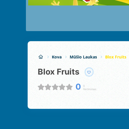
Kova
Mūšio Laukas
Blox Fruits
Blox Fruits
0
0
Vertinimas: