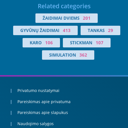
Related categories
ŽAIDIMAI DVIEMS
201
GYVŪNŲ ŽAIDIMAI
413
TANKAS
29
KARO
106
STICKMAN
107
SIMULATION
362
Privatumo nustatymai
Pareiskimas apie privatuma
Pareiskimas apie slapukus
Naudojimo salygos