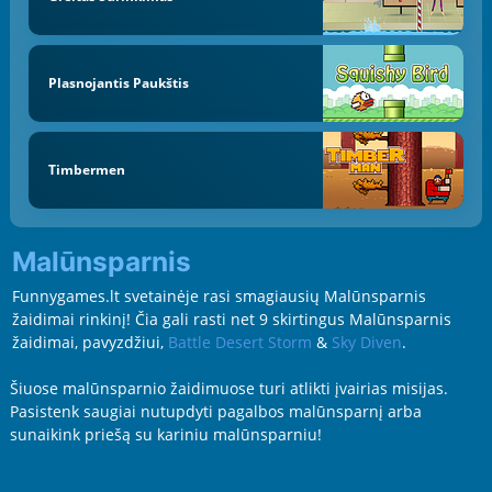
Plasnojantis Paukštis
Timbermen
Malūnsparnis
Funnygames.lt svetainėje rasi smagiausių Malūnsparnis
žaidimai rinkinį! Čia gali rasti net 9 skirtingus Malūnsparnis
žaidimai, pavyzdžiui,
Battle Desert Storm
&
Sky Diven
.
Šiuose malūnsparnio žaidimuose turi atlikti įvairias misijas.
Pasistenk saugiai nutupdyti pagalbos malūnsparnį arba
sunaikink priešą su kariniu malūnsparniu!