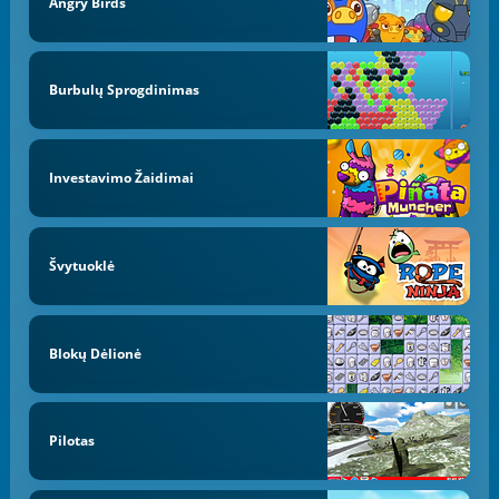
Angry Birds
Burbulų Sprogdinimas
Investavimo Žaidimai
Švytuoklė
Blokų Dėlionė
Pilotas