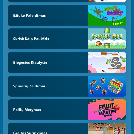
Ežiuko Paleidimas
Skrisk Kaip Paukštis
Blogosios Kiaulytės
Spinerių Žaidimai
Peilių Mėtymas
Greitas Surinkimas