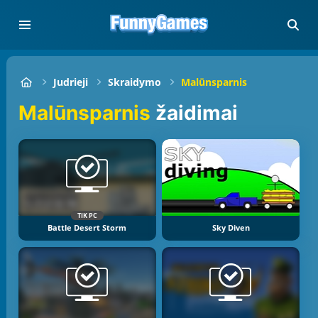
Judrieji
Skraidymo
Malūnsparnis
Malūnsparnis
žaidimai
TIK PC
Battle Desert Storm
Sky Diven