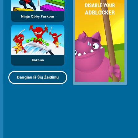
Ninja Obby Parkour
Katana
Daugiau Iš Šių Žaidimų