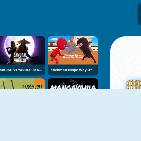
Samurai Vs Yakuza: Beat Em Up
Stickman Ninja: Way Of The Shinobi
Samurajus Šiaudine Skrybėle
Mangavania
Su