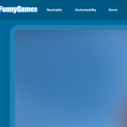
Nuotykis
Automobilių
Kova