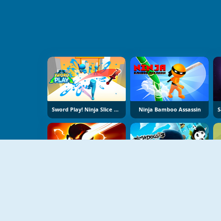
Sword Play! Ninja Slice Runner
Ninja Bamboo Assassin
Stick War Ninja Duel
Ninja Dogs 2