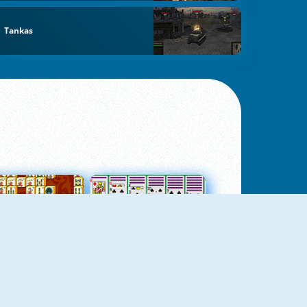
Tankas
jungtas Mahjong
Kortų Pasjansas