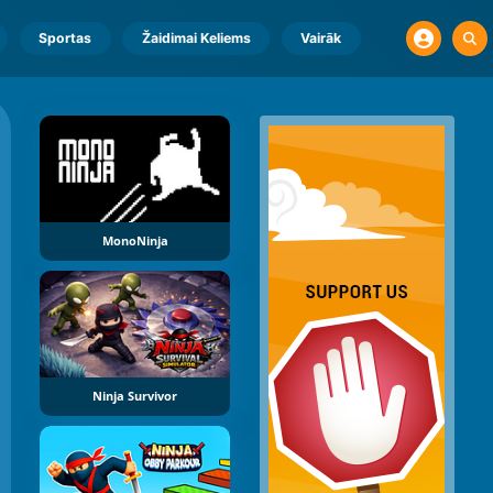
Sportas
Žaidimai Keliems
Vairāk
MonoNinja
Ninja Survivor