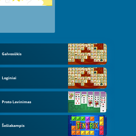
Galvosūkis
Loginiai
Proto Lavinimas
Šešiakampis