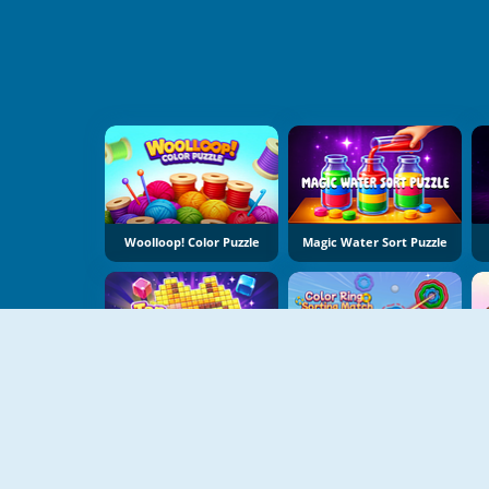
Woolloop! Color Puzzle
Magic Water Sort Puzzle
Tap Bead
Color Ring Sorting Match