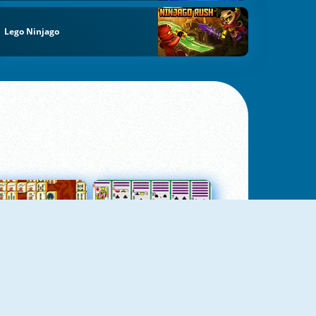
Lego Ninjago
jungtas Mahjong
Kortų Pasjansas