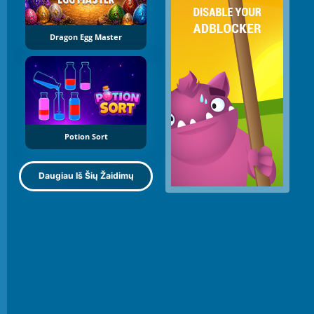
Dragon Egg Master
Potion Sort
Daugiau Iš Šių Žaidimų