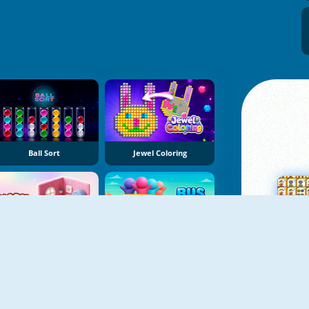
Ball Sort
Jewel Coloring
Yarn Fever! Unravel Puzzle
Bus Color Jam
Su