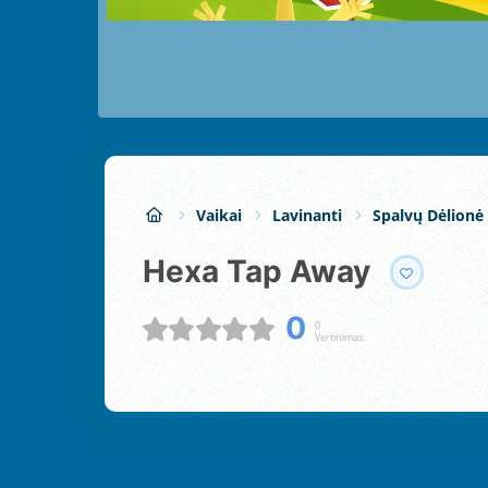
Vaikai
Lavinanti
Spalvų Dėlionė
Hexa Tap Away
0
0
Vertinimas: