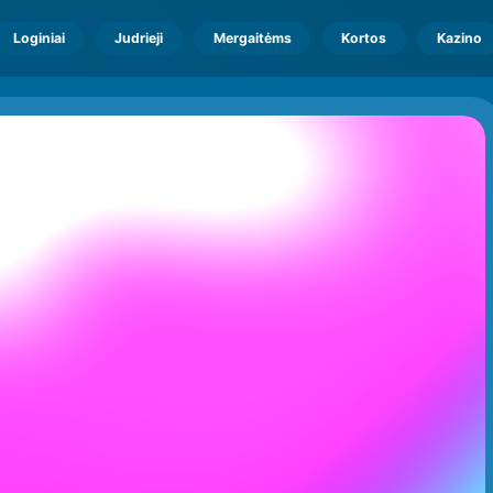
Loginiai
Judrieji
Mergaitėms
Kortos
Kazino