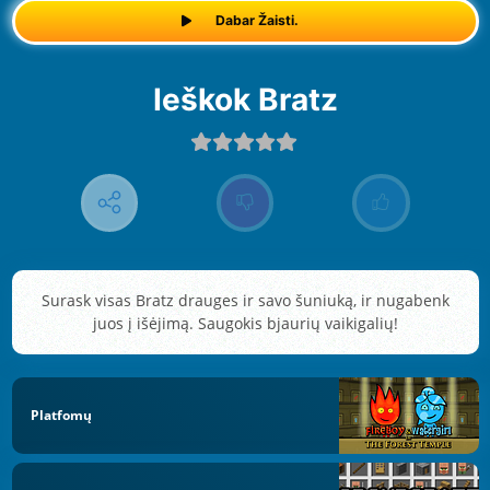
Dabar Žaisti.
Ieškok Bratz
Surask visas Bratz drauges ir savo šuniuką, ir nugabenk
juos į išėjimą. Saugokis bjaurių vaikigalių!
Platfomų