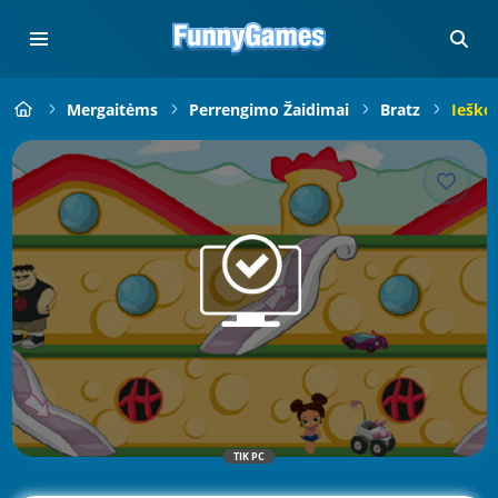
Mergaitėms
Perrengimo Žaidimai
Bratz
Ieško
TIK PC