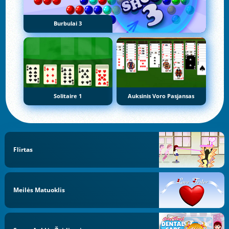
Burbulai 3
Solitaire 1
Auksinis Voro Pasjansas
Flirtas
Meilės Matuoklis