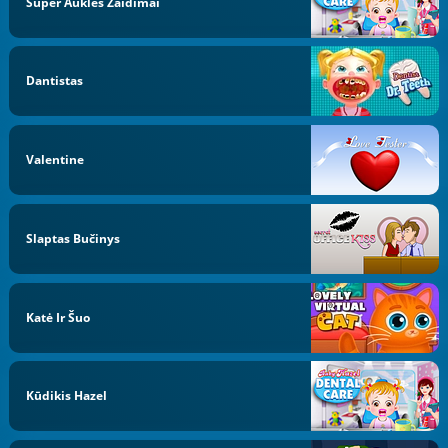
Super Auklės Žaidimai
Dantistas
Valentine
Slaptas Bučinys
Katė Ir Šuo
Kūdikis Hazel