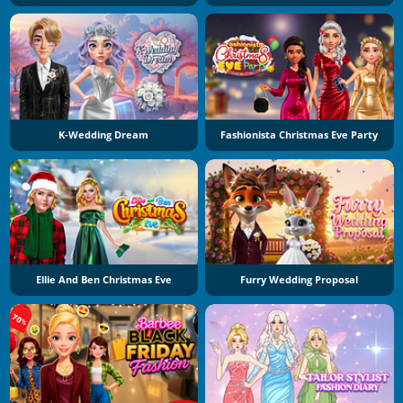
K-Wedding Dream
Fashionista Christmas Eve Party
Ellie And Ben Christmas Eve
Furry Wedding Proposal