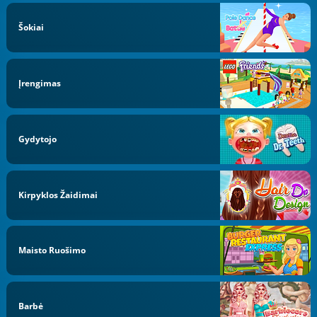
Šokiai
Įrengimas
Gydytojo
Kirpyklos Žaidimai
Maisto Ruošimo
Barbė