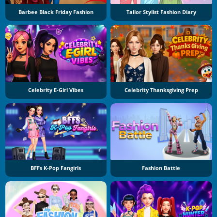
Barbee Black Friday Fashion
Tailor Stylist Fashion Diary
Celebrity E-Girl Vibes
Celebrity Thanksgiving Prep
BFFs K-Pop Fangirls
Fashion Battle