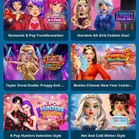
Romantic K-Pop Transformation
Stardom Alt Girls Fashion Duel
Taylor Dress Studio: Preppy And Wild West Glam
Besties Chinese New Year Celebration
K-Pop Hunters Valentine Style
Hot And Cold Winter Style