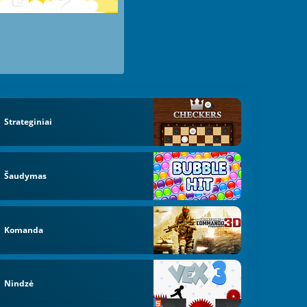
Strateginiai
Šaudymas
Komanda
Nindzė