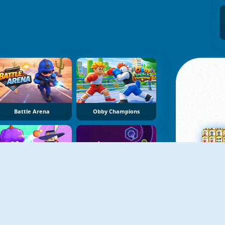
Battle Arena
Obby Champions
Brawl Stars Battle
Geometry Tower Defense
Su