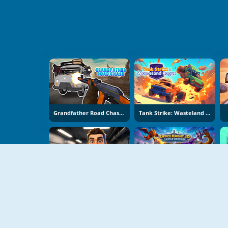
Grandfather Road Chase: Realistic Shooter
Tank Strike: Wasteland Rogue
Apocalypse Shelter
Office Knight 3D: Castle Defence