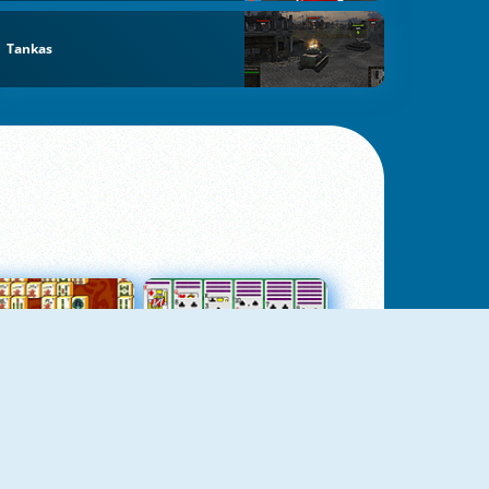
Tankas
jungtas Mahjong
Kortų Pasjansas