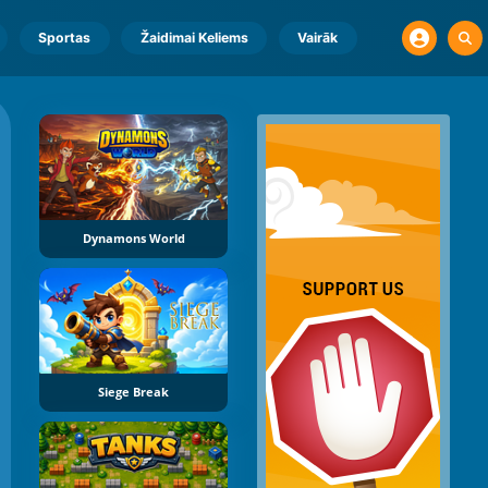
Sportas
Žaidimai Keliems
Vairāk
Dynamons World
Siege Break