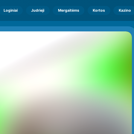
Loginiai
Judrieji
Mergaitėms
Kortos
Kazino