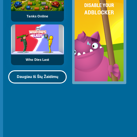
Tanks Online
Who Dies Last
Daugiau Iš Šių Žaidimų