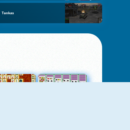
Tankas
jungtas Mahjong
Kortų Pasjansas