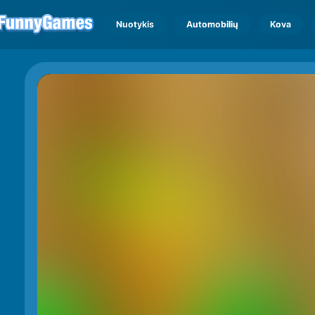
Nuotykis
Automobilių
Kova