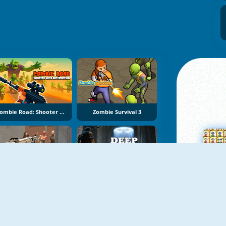
Zombie Road: Shooter With Destruction
Zombie Survival 3
Zombie Shooting King
Deep In The Lab: Chapter 1
Su