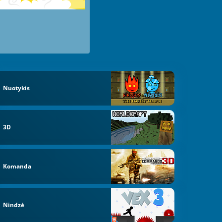
Nuotykis
3D
Komanda
Nindzė