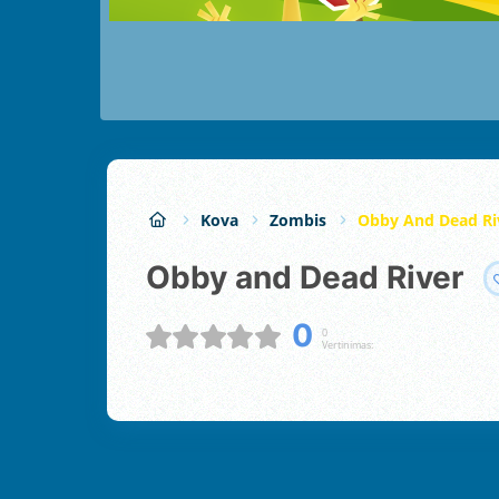
Kova
Zombis
Obby And Dead Ri
Obby and Dead River
0
0
Vertinimas: