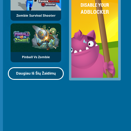
Zombie Survival Shooter
Pinball Vs Zombie
Daugiau Iš Šių Žaidimų