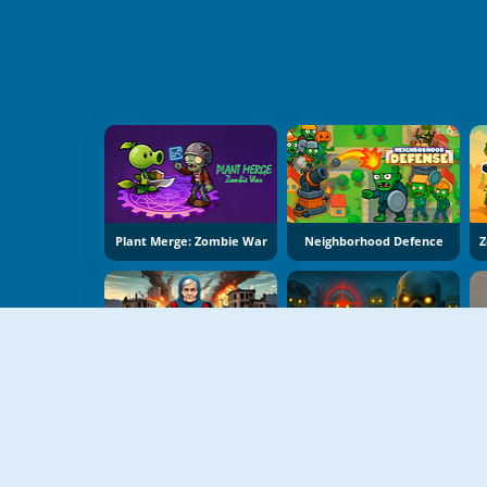
Plant Merge: Zombie War
Neighborhood Defence
Grandma With Machine Gun: Apocalypsis
Zombies: Battle For Survival