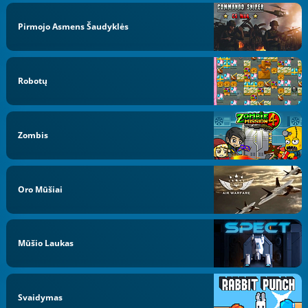
Pirmojo Asmens Šaudyklės
Robotų
Zombis
Oro Mūšiai
Mūšio Laukas
Svaidymas