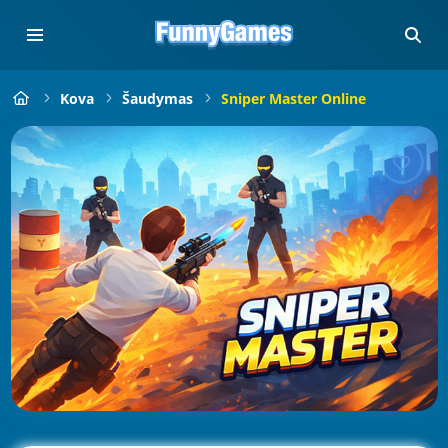
Kova
Šaudymas
Sniper Master Online