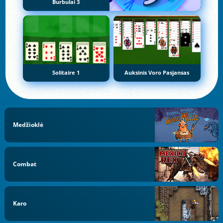
Burbulai 3
Solitaire 1
Auksinis Voro Pasjansas
Medžioklė
Combat
Karo