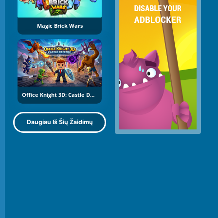
Magic Brick Wars
Office Knight 3D: Castle Defence
Daugiau Iš Šių Žaidimų