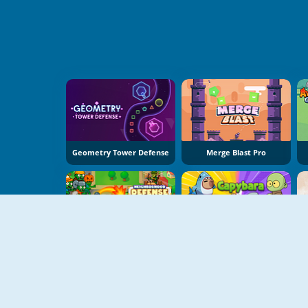
Geometry Tower Defense
Merge Blast Pro
Neighborhood Defence
Capybara Go