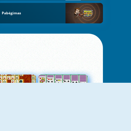
Pabėgimas
jungtas Mahjong
Kortų Pasjansas