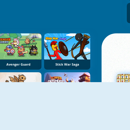
Avenger Guard
Stick War Saga
Dragon Castle Idle TD
Tower Defenders
Su