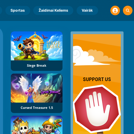
Sportas
Žaidimai Keliems
Vairāk
Siege Break
Cursed Treasure 1.5