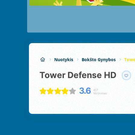
Nuotykis
Bokšto Gynybos
Towe
Tower Defense HD
3.6
457
Vertinimas: