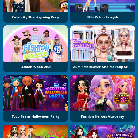
Celebrity Thanksgiving Prep
BFFs K-Pop Fangirls
Fashion Week 2025
ASMR Makeover And Makeup Studio
Toco Teens Halloween Party
Fashion Heroes Academy