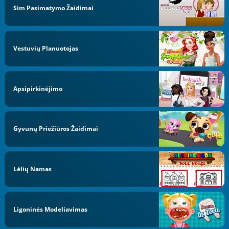
Sim Pasimatymo Žaidimai
Vestuvių Planuotojas
Apsipirkinėjimo
Gyvunų Priežiūros Žaidimai
Lėlių Namas
Ligoninės Modeliavimas