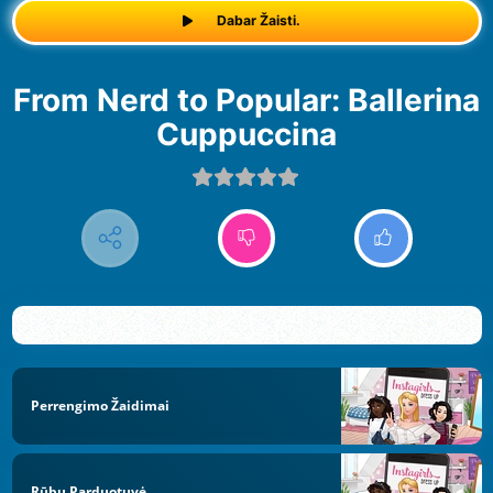
Dabar Žaisti.
From Nerd to Popular: Ballerina
Cuppuccina
Perrengimo Žaidimai
Rūbų Parduotuvė