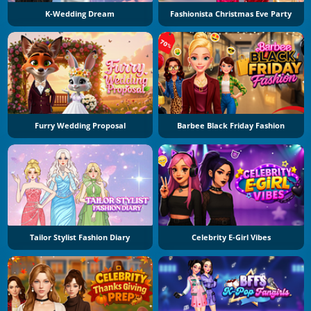
K-Wedding Dream
Fashionista Christmas Eve Party
Furry Wedding Proposal
Barbee Black Friday Fashion
Tailor Stylist Fashion Diary
Celebrity E-Girl Vibes