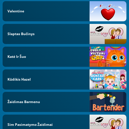
Valentine
Slaptas Bučinys
Katė Ir Šuo
Kūdikis Hazel
Žaidimas Barmenu
Sim Pasimatymo Žaidimai