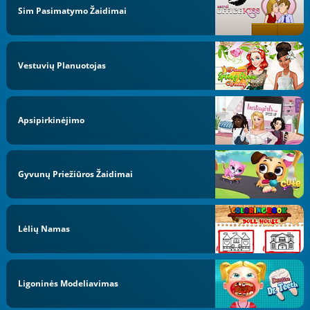
Sim Pasimatymo Žaidimai
Vestuvių Planuotojas
Apsipirkinėjimo
Gyvunų Priežiūros Žaidimai
Lėlių Namas
Ligoninės Modeliavimas