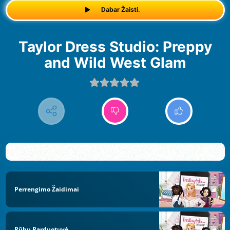
Dabar Žaisti.
Taylor Dress Studio: Preppy
and Wild West Glam
Perrengimo Žaidimai
Rūbų Parduotuvė