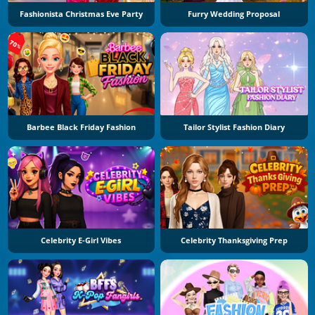
Fashionista Christmas Eve Party
Furry Wedding Proposal
Barbee Black Friday Fashion
Tailor Stylist Fashion Diary
Celebrity E-Girl Vibes
Celebrity Thanksgiving Prep