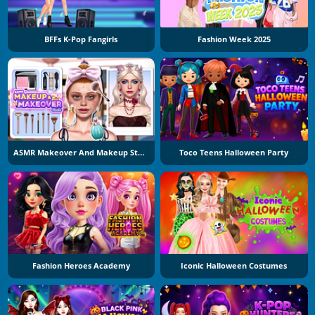
BFFs K-Pop Fangirls
Fashion Week 2025
ASMR Makeover And Makeup Studio
Toco Teens Halloween Party
Fashion Heroes Academy
Iconic Halloween Costumes