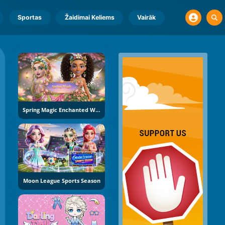
Sportas
Žaidimai Keliems
Vairāk
Spring Magic Enchanted Wardrobe
Moon League Sports Season