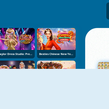
Taylor Dress Studio: Preppy And Wild West Glam
Besties Chinese New Year Celebration
Fashionista Christmas Eve Party
Furry Wedding Proposal
Su