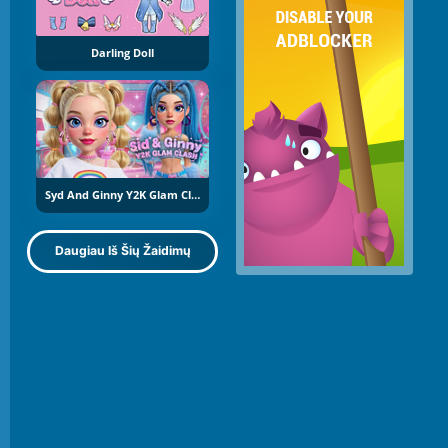
Darling Doll
Syd And Ginny Y2K Glam Clash
Daugiau Iš Šių Žaidimų