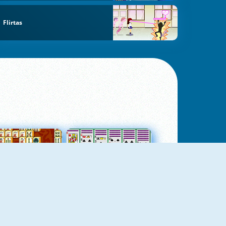
Flirtas
jungtas Mahjong
Kortų Pasjansas