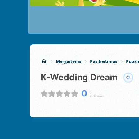
Mergaitėms
Pasikeitimas
Puoši
K-Wedding Dream
0
0
Vertinimas: