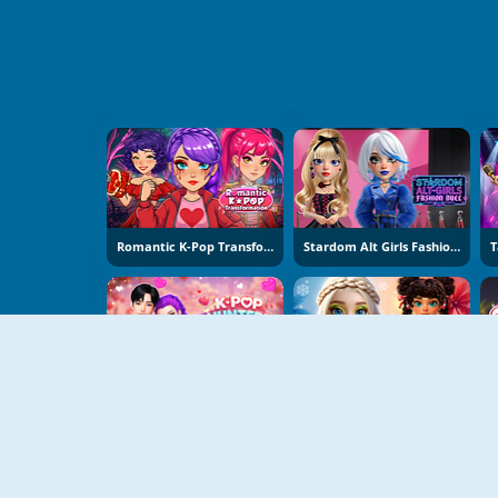
Romantic K-Pop Transformation
Stardom Alt Girls Fashion Duel
K-Pop Hunters Valentine Style
Hot And Cold Winter Style