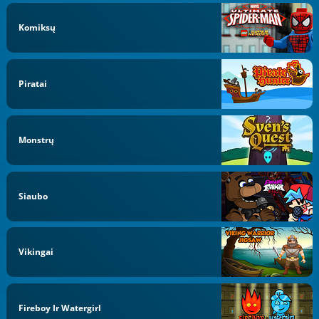
Komiksų
Piratai
Monstrų
Siaubo
Vikingai
Fireboy Ir Watergirl