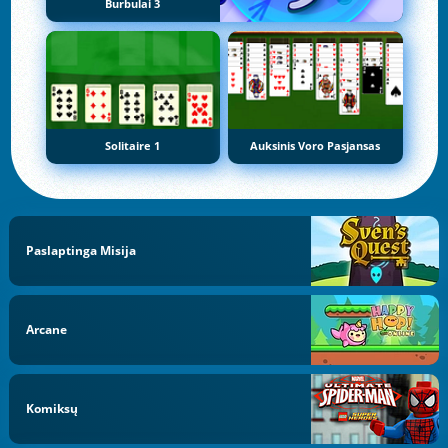
Burbulai 3
Solitaire 1
Auksinis Voro Pasjansas
Paslaptinga Misija
Arcane
Komiksų