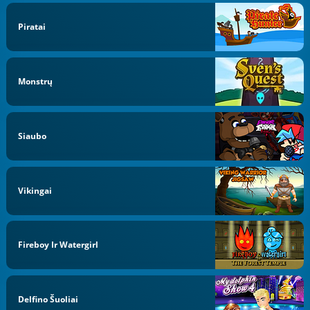
Piratai
Monstrų
Siaubo
Vikingai
Fireboy Ir Watergirl
Delfino Šuoliai