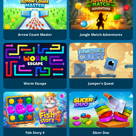
Arrow Count Master
Jungle Match Adventures
Worm Escape
Jumper's Quest
Fish Story 4
Slicer Duo